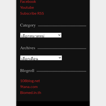
Facebook
Youtube
Subscribe RSS
Category
Category
Archives
Archives
Blogroll
108blog.net
9tana.com
Biomed.in.th