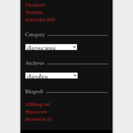
Facebook
Youtube
Subscribe RSS
Category
Category
Archives
Archives
Blogroll
108blog.net
9tana.com
Biomed.in.th