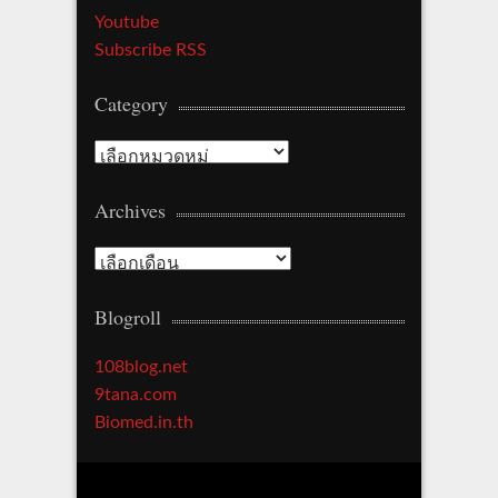
Youtube
Subscribe RSS
Category
Category
Archives
Archives
Blogroll
108blog.net
9tana.com
Biomed.in.th