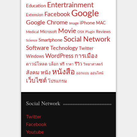
Entertrainment
Education
Google
Facebook
Extension
Google Chrome
iPhone
MAC
Image
Movie
Reviews
Microsoft
Medical
OSX
Plugin
Social Network
Smartphone
Science
Software
Technology
Twitter
WordPress
การเมือง
Windows
รีวิว
ดาวน์โหลด
ฟรี
บล็อก
ราคา
วิทยาศาสตร์
หนังสือ
สังคม
หนัง
ออกแบบ
ออนไลน์
เว็บไซต์
โปรแกรม
Social Network
Twitter
Facebook
Youtube