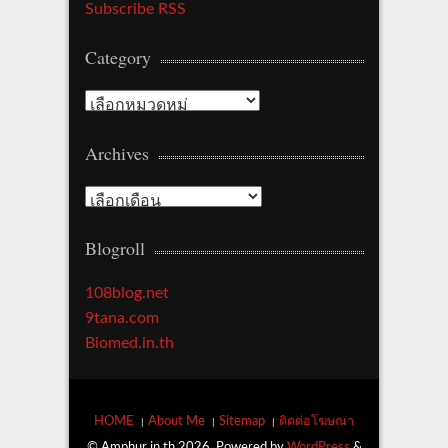
Subscribe RSS
Category
Category
Archives
Archives
Blogroll
108blog.net
9tana.com
Biomed.in.th
HOME
About Me
Sitemap
ติดต่อโฆษณา
© Amphur.in.th 2026. Powered by
WordPress
&