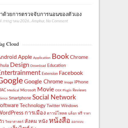
่าด้วยการตรวจจับการนอนของตัวเอง
4 กรกฎาคม 2026
,
Amphur
,
No Comment
ag Cloud
Book
Apple
Android
Chrome
Application
Design
hula
Education
Download
Entertrainment
Facebook
Extension
Google
Google Chrome
iPhone
Image
Movie
MAC
Reviews
Microsoft
Medical
OSX
Plugin
Social Network
Smartphone
cience
oftware
Technology
Twitter
Windows
WordPress
การเมือง
ดาวน์โหลด
ฟรี
บล็อก
ราคา
หนังสือ
สังคม
หนัง
วิว
วิทยาศาสตร์
ออกแบบ