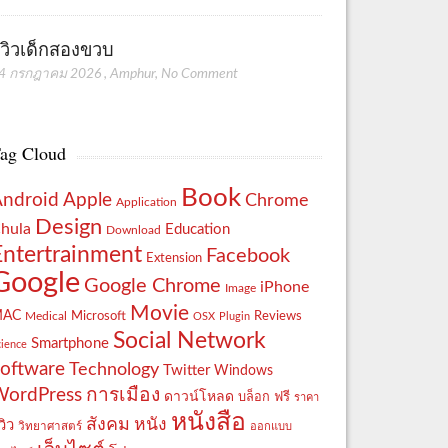
ีวิวเด็กสองขวบ
4 กรกฎาคม 2026
,
Amphur
,
No Comment
ag Cloud
Book
Apple
Android
Chrome
Application
Design
hula
Education
Download
Entertrainment
Facebook
Extension
Google
Google Chrome
iPhone
Image
Movie
MAC
Reviews
Microsoft
Medical
OSX
Plugin
Social Network
Smartphone
cience
oftware
Technology
Twitter
Windows
WordPress
การเมือง
ดาวน์โหลด
ฟรี
บล็อก
ราคา
หนังสือ
สังคม
หนัง
วิว
วิทยาศาสตร์
ออกแบบ