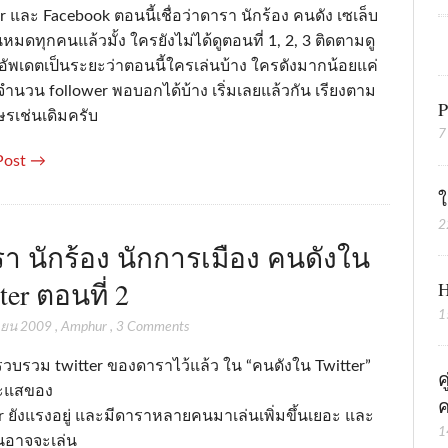
r และ Facebook ตอนนี้เชื่อว่าดารา นักร้อง คนดัง เซเล็บ
นหมดทุกคนแล้วมั้ง ใครยังไม่ได้ดูตอนที่ 1, 2, 3 ติดตามดู
าอัพเดตเป็นระยะว่าตอนนี้ใครเล่นบ้าง ใครดังมากน้อยแค่
ำนวน follower พอบอกได้บ้าง เริ่มเลยแล้วกัน เรียงตาม
P
ษรเช่นเดิมครับ
7
Post →
ใ
2
า นักร้อง นักการเมือง คนดังใน
ter ตอนที่ 2
H
1
ายน 2009
,
Amphur
,
3 Comments
รวบรวม twitter ของดาราไว้แล้ว ใน “คนดังใน Twitter”
ค
ะแสของ
ค
r ยังแรงอยู่ และมีดาราหลายคนมาเล่นเพิ่มขึ้นเยอะ และ
1
อาจจะเล่น