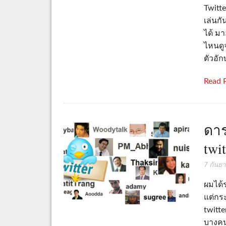
Twitte
เล่นกั
ได้ ม
ไหนดูจ
ตัวอัก
Read 
ดาร
twit
7 กันย
ผมได้
แต่กร
twitte
บางคน