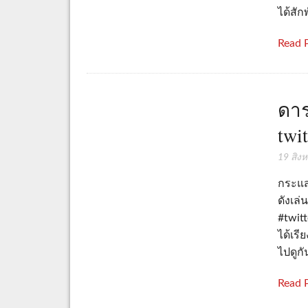
ได้สัก
Read 
ดาร
twit
19 สิง
กระแส
ดังเล่
#twit
ได้เรี
ไปดูกั
Read 