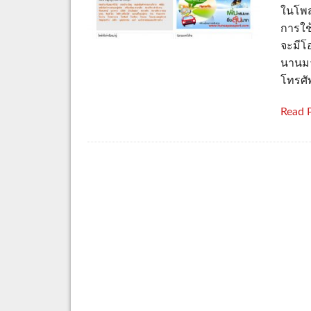
ในโพส
การใช
จะมีโอ
นานมาก
โทรศั
Read 