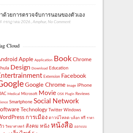
่าด้วยการตรวจจับการนอนของตัวเอง
4 กรกฎาคม 2026
,
Amphur
,
No Comment
ag Cloud
Book
Apple
Android
Chrome
Application
Design
hula
Education
Download
Entertrainment
Facebook
Extension
Google
Google Chrome
iPhone
Image
Movie
MAC
Reviews
Microsoft
Medical
OSX
Plugin
Social Network
Smartphone
cience
oftware
Technology
Twitter
Windows
WordPress
การเมือง
ดาวน์โหลด
ฟรี
บล็อก
ราคา
หนังสือ
สังคม
หนัง
วิว
วิทยาศาสตร์
ออกแบบ