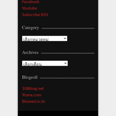
Facebook
Youtube
Subscribe RSS
Category
Category
Archives
Archives
Blogroll
108blog.net
9tana.com
Biomed.in.th