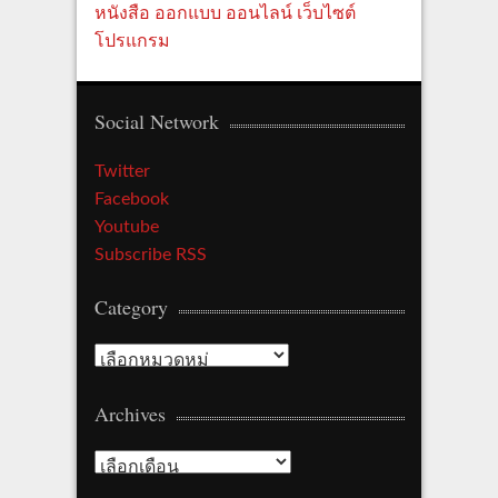
หนังสือ
ออกแบบ
ออนไลน์
เว็บไซต์
โปรแกรม
Social Network
Twitter
Facebook
Youtube
Subscribe RSS
Category
C
a
Archives
t
e
A
g
r
o