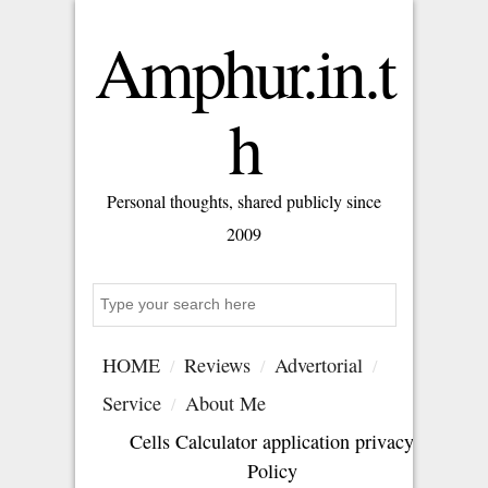
Amphur.in.t
h
Personal thoughts, shared publicly since
2009
S
e
a
HOME
Reviews
Advertorial
r
c
Service
About Me
h
Cells Calculator application privacy
Policy