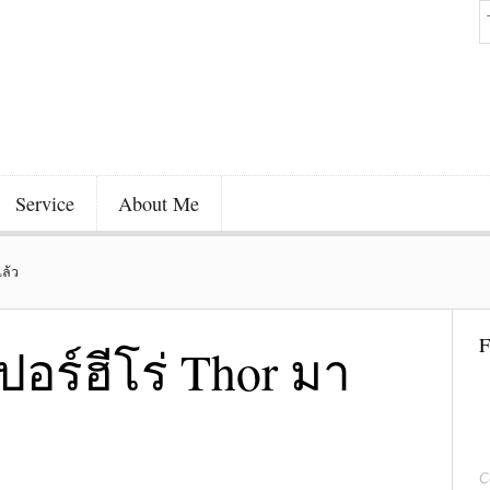
Service
About Me
แล้ว
F
ปอร์ฮีโร่ Thor มา
C