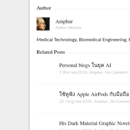
Author
Amphur
Author Website
Medical Technology, Biomedical Engineering, R
Related Posts
Personal blogs ในยุค AI
7 สิงหาคม 2026
,
Amphur
,
No Comment
ใช้หูฟัง Apple AirPods กับมือถื
22 กรกฎาคม 2026
,
Amphur
,
No Comme
His Dark Material Graphic Novel