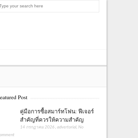
S
e
a
r
c
h
eatured Post
คู่มือการซื้อสมาร์ทโฟน: ฟีเจอร์
สำคัญที่ควรให้ความสำคัญ
14 กรกฎาคม 2026
,
advertorial
,
No
omment