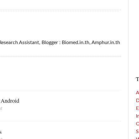
esearch Assistant, Blogger : Biomed.in.th, Amphur.in.th
T
A
อ Android
D
E
nt
I
s
S