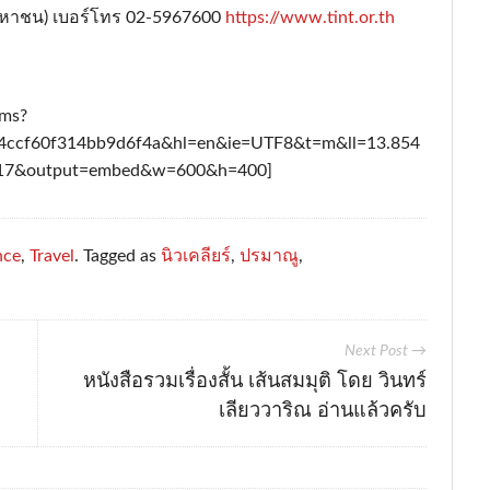
รมหาชน) เบอร์โทร 02-5967600
https://www.tint.or.th
/ms?
ccf60f314bb9d6f4a&hl=en&ie=UTF8&t=m&ll=13.854
=17&output=embed&w=600&h=400]
nce
,
Travel
. Tagged as
นิวเคลียร์
,
ปรมาณู
,
Next Post →
หนังสือรวมเรื่องสั้น เส้นสมมุติ โดย วินทร์
เลียววาริณ อ่านแล้วครับ