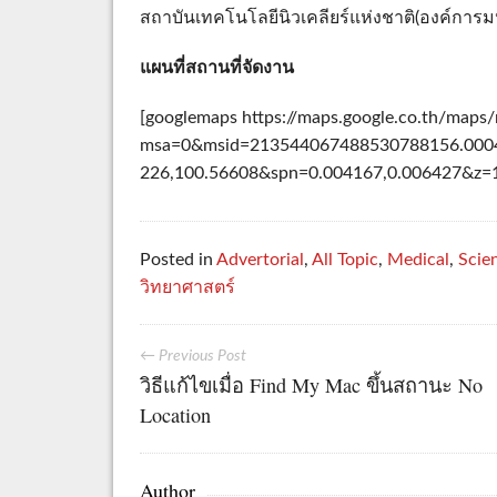
สถาบันเทคโนโลยีนิวเคลียร์แห่งชาติ(องค์กา
แผนที่สถานที่จัดงาน
[googlemaps https://maps.google.co.th/maps
msa=0&msid=213544067488530788156.0004
226,100.56608&spn=0.004167,0.006427&z
Posted in
Advertorial
,
All Topic
,
Medical
,
Scie
วิทยาศาสตร์
← Previous Post
วิธีแก้ไขเมื่อ Find My Mac ขึ้นสถานะ No
Location
Author