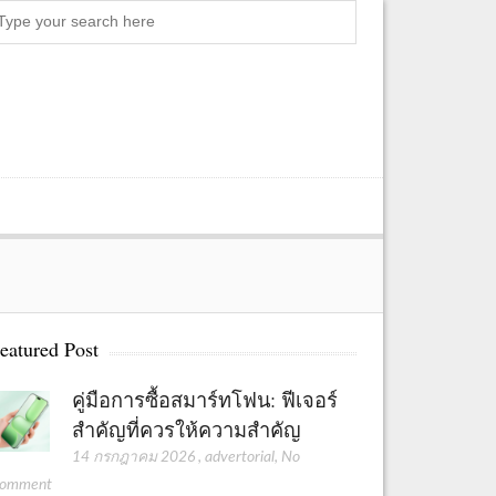
S
e
a
r
c
h
eatured Post
คู่มือการซื้อสมาร์ทโฟน: ฟีเจอร์
สำคัญที่ควรให้ความสำคัญ
14 กรกฎาคม 2026
,
advertorial
,
No
omment