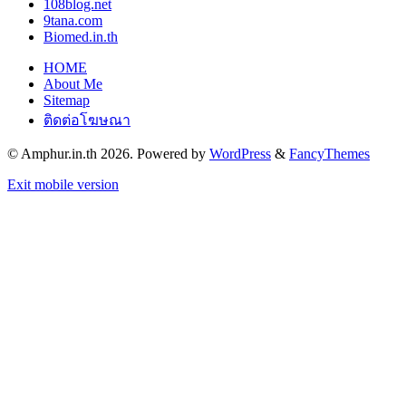
108blog.net
9tana.com
Biomed.in.th
HOME
About Me
Sitemap
ติดต่อโฆษณา
© Amphur.in.th 2026. Powered by
WordPress
&
FancyThemes
Exit mobile version