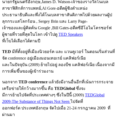
นายกรัฐมนตรีอังกฤษ,James D. Watson-เจ้าของรางวัลโนเบล
สาขาฟิสิกส์การแพทย์,Al Gore-อดีตผู้ชิงตำแหน่ง
ประธานาธิบดีและพึ่งได้โนเบลสาขาสันติภาพไปด้วยผลงานผูัป
ลุกกระแสโลกร้อน , Sergey Brin และ Larry Page-
เจ้าของและผู้คิดค้น Google ,Bill Gates-อดีตซีอีโอไมโครซอร์ฟ
ผู้ชายที่รวยที่สุดในโลก เข้าไปดู
TED Speakers
ที่เว็บได้เลือกได้ตามปี
TED
มีที่ตั้งอยู่ที่เมืองนิวยอร์ค และ แวนคูเวอร์ ในตอนเริ่มส่วนที่
จัด conference อยู่เมืองมอนเทอเรย์ แคลิฟอร์เนีย
และในปัจจุบัน (2009) ย้ายไปอยู่ ลองบีซ แคลิฟอร์เนีย เนื่องจากมี
การเพิ่มขึ้นของผู้เข้าร่วมงาน
นอกจาก
TED conference
แล้วยังมีงานอื่นอีกที่เน้นการกระจาย
เครือข่ายให้กว้างมากขึ้น คือ
TEDGlobal
ซึ่งจะ
มีการย้ายไปจัดที่ประเทศต่างๆ ซึ่งในปีนี้ (2009)
TEDGlobal
2009-The Substance of Things Not Seen
ไปจัดที่
ออกฟอร์ด ประเทศอังกฤษ จัดไปเมื่อ 21-24 กรกฎาคม 2009 ที่
ผ่านมา