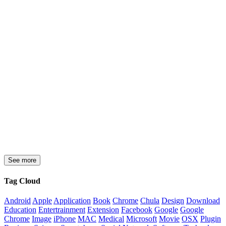
See more
Tag Cloud
Android
Apple
Application
Book
Chrome
Chula
Design
Download
Education
Entertrainment
Extension
Facebook
Google
Google
Chrome
Image
iPhone
MAC
Medical
Microsoft
Movie
OSX
Plugin