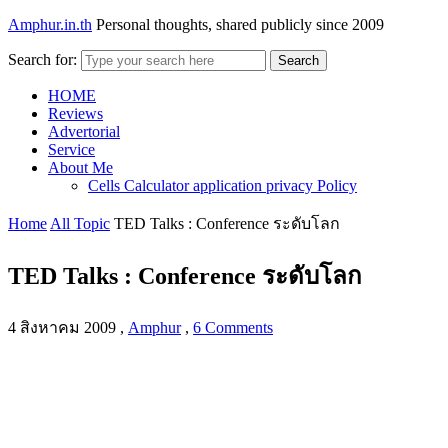
Amphur.in.th
Personal thoughts, shared publicly since 2009
Search for:
Search
HOME
Reviews
Advertorial
Service
About Me
Cells Calculator application privacy Policy
Home
All Topic
TED Talks : Conference ระดับโลก
TED Talks : Conference ระดับโลก
4 สิงหาคม 2009
,
Amphur
,
6 Comments