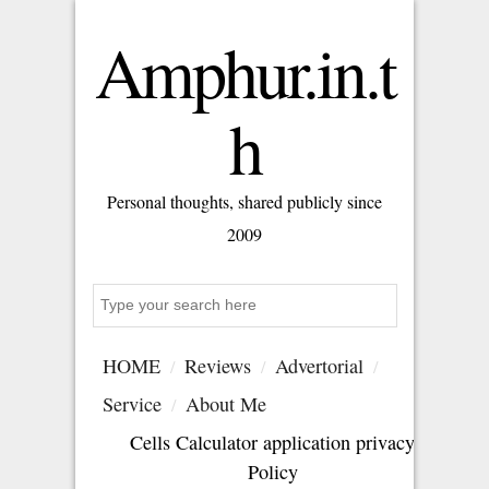
Amphur.in.t
h
Personal thoughts, shared publicly since
2009
S
e
a
HOME
Reviews
Advertorial
r
c
Service
About Me
h
Cells Calculator application privacy
Policy