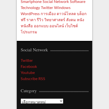
Smartphone
Social Network
Software
Technology
Twitter
Windows
WordPress
การเมือง
ดาวน์โหลด
บล็อก
ฟรี
ราคา
รีวิว
วิทยาศาสตร์
สังคม
หนัง
หนังสือ
ออกแบบ
ออนไลน์
เว็บไซต์
โปรแกรม
Social Network
Twitter
Facebook
Youtube
Subscribe RSS
Category
C
a