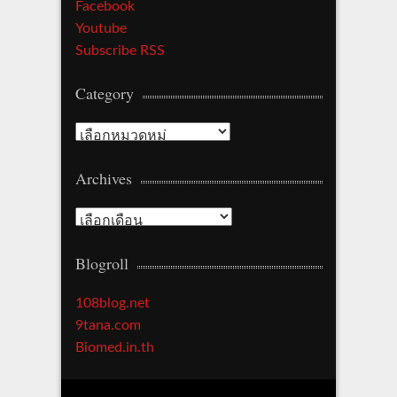
Facebook
Youtube
Subscribe RSS
Category
Category
Archives
Archives
Blogroll
108blog.net
9tana.com
Biomed.in.th