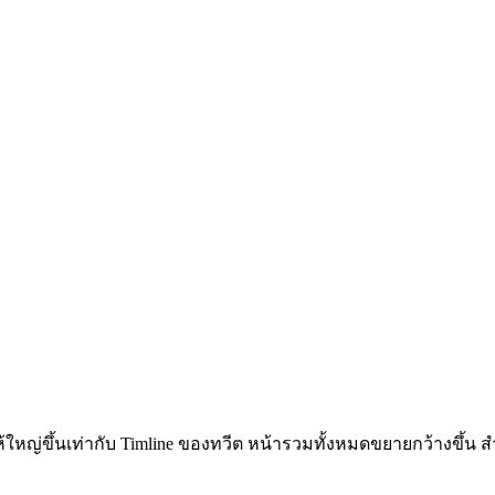
ให้ใหญ่ขึ้นเท่ากับ Timline ของทวีต หน้ารวมทั้งหมดขยายกว้างขึ้