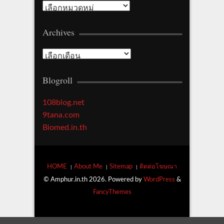
C
a
Archives
t
e
A
g
r
o
Blogroll
c
r
h
y
108blog.net
i
9tana.com
v
Biomed.in.th
e
s
HOME
About Me
Sitemap
ติดต่อโฆษณา
© Amphur.in.th 2026. Powered by
WordPress
&
FancyThemes