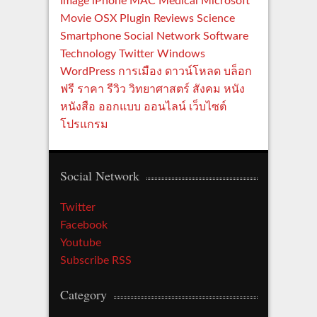
Image
iPhone
MAC
Medical
Microsoft
Movie
OSX
Plugin
Reviews
Science
Smartphone
Social Network
Software
Technology
Twitter
Windows
WordPress
การเมือง
ดาวน์โหลด
บล็อก
ฟรี
ราคา
รีวิว
วิทยาศาสตร์
สังคม
หนัง
หนังสือ
ออกแบบ
ออนไลน์
เว็บไซต์
โปรแกรม
Social Network
Twitter
Facebook
Youtube
Subscribe RSS
Category