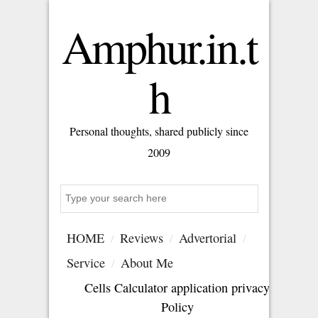
Amphur.in.t
h
Personal thoughts, shared publicly since
2009
S
e
a
HOME
Reviews
Advertorial
r
c
Service
About Me
h
Cells Calculator application privacy
Policy