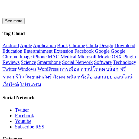
See more
Tag Cloud
Android
Apple
Application
Book
Chrome
Chula
Design
Download
Education
Entertrainment
Extension
Facebook
Google
Google
Chrome
Image
iPhone
MAC
Medical
Microsoft
Movie
OSX
Plugin
Reviews
Science
Smartphone
Social Network
Software
Technology
Twitter
Windows
WordPress
การเมือง
ดาวน์โหลด
บล็อก
ฟรี
ราคา
รีวิว
วิทยาศาสตร์
สังคม
หนัง
หนังสือ
ออกแบบ
ออนไลน์
เว็บไซต์
โปรแกรม
Social Network
Twitter
Facebook
Youtube
Subscribe RSS
Category