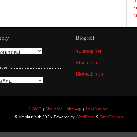
W
บ
ห
gory
Blogroll
108blog.net
9tana.com
ives
Biomed.in.th
HOME
About Me
Sitemap
ติดต่อโฆษณา
© Amphur.in.th 2026. Powered by
WordPress
&
FancyThemes