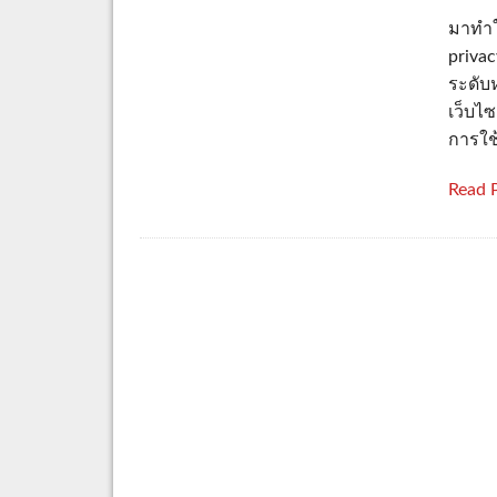
มาทำใ
priva
ระดับห
เว็บไซ
การใช
Read 