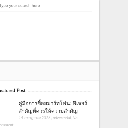
S
e
a
r
c
h
eatured Post
คู่มือการซื้อสมาร์ทโฟน: ฟีเจอร์
สำคัญที่ควรให้ความสำคัญ
14 กรกฎาคม 2026
,
advertorial
,
No
omment