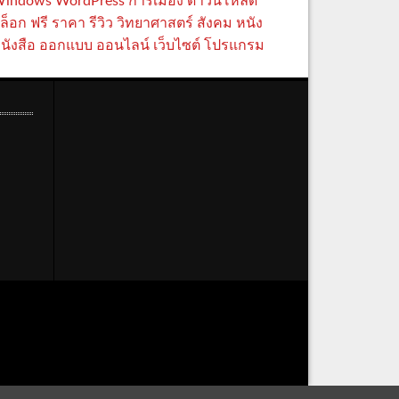
indows
WordPress
การเมือง
ดาวน์โหลด
ล็อก
ฟรี
ราคา
รีวิว
วิทยาศาสตร์
สังคม
หนัง
นังสือ
ออกแบบ
ออนไลน์
เว็บไซต์
โปรแกรม