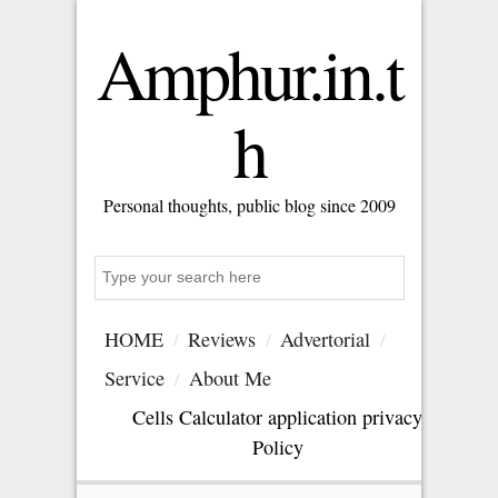
Amphur.in.t
h
Personal thoughts, public blog since 2009
S
e
a
HOME
Reviews
Advertorial
r
c
Service
About Me
h
Cells Calculator application privacy
Policy