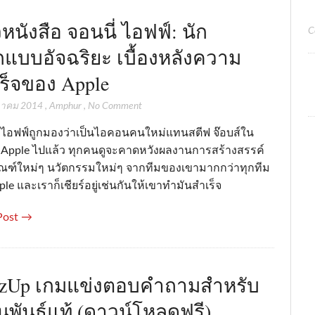
ิวหนังสือ จอนนี่ ไอฟฟ์: นัก
C
แบบอัจฉริยะ เบื้องหลังความ
ร็จของ Apple
วาคม 2014
,
Amphur
,
No Comment
่ ไอฟฟ์ถูกมองว่าเป็นไอคอนคนใหม่แทนสตีฟ จ๊อบส์ใน
ท Apple ไปแล้ว ทุกคนดูจะคาดหวังผลงานการสร้างสรรค์
ัณฑ์ใหม่ๆ นวัตกรรมใหม่ๆ จากทีมของเขามากกว่าทุกทีม
le และเราก็เชียร์อยู่เช่นกันให้เขาทำมันสำเร็จ
Post →
zUp เกมแข่งตอบคำถามสำหรับ
พันธุ์แท้ (ดาวน์โหลดฟรี)