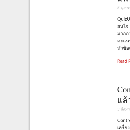
8 ตุลา
QuizU
สนใจ 
มากกว
คะแนน
หัวข้อเ
Read 
Con
แล้
3 สิงห
Contr
เครื่อ