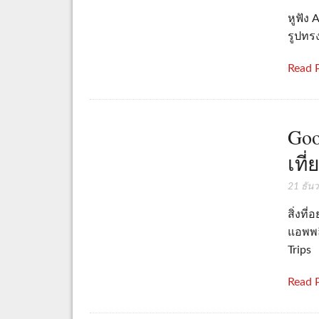
หูฟัง 
รูปทร
Read 
Goo
เที่
21 ธัน
สิ่งที
แอพพลิ
Trips
Read 