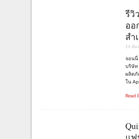
รีว
ออก
สำเ
14 ธัน
จอนนี
บริษั
ผลิตภ
ใน App
Read 
Qui
แฟน