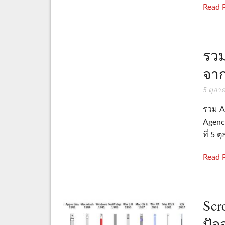
Read 
รวม
จา
5 ตุลา
รวม A
Agency
ที่ 5 
Read 
Scr
ปัจจ