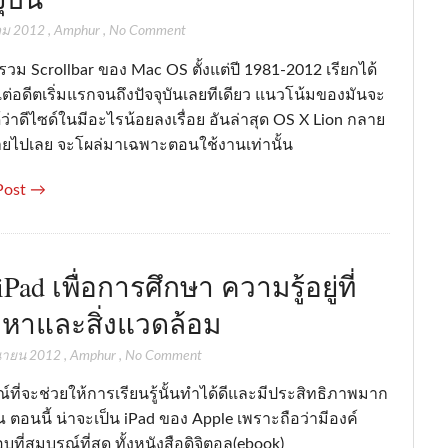
คม 2012
,
Amphur
,
No Comment
วม Scrollbar ของ Mac OS ตั้งแต่ปี 1981-2012 เรียกได้
งแต่อดีตเริ่มแรกจนถึงปัจจุบันเลยทีเดียว แนวโน้มของมันจะ
้ว่าดีไซด์ในมีอะไรน้อยลงเรื่อย อันล่าสุด OS X Lion กลาย
ายไปเลย จะโผล่มาเฉพาะตอนใช้งานเท่านั้น
Post →
iPad เพื่อการศึกษา ความรู้อยู่ที่
้อหาและสิ่งแวดล้อม
ุนายน 2012
,
Amphur
,
No Comment
์ที่จะช่วยให้การเรียนรู้นั้นทำได้ดีและมีประสิทธิภาพมาก
 ณ ตอนนี้ น่าจะเป็น iPad ของ Apple เพราะถือว่ามีองค์
ที่สมบูรณ์ที่สุด ทั้งหนังสือดิจิตอล(ebook)