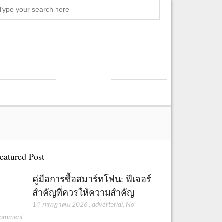
S
e
a
r
c
h
eatured Post
คู่มือการซื้อสมาร์ทโฟน: ฟีเจอร์
สำคัญที่ควรให้ความสำคัญ
14 กรกฎาคม 2026
,
advertorial
,
No
omment