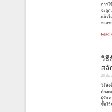
การใช้
จะถูกเ
แล้วใ
จอจาก
Read 
วิธ
สลั
20 ธัน
วิธีสั่
ต้องเต
ผู้รับ
ซื้อไว