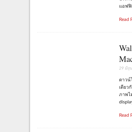
แอฟฟิเ
Read 
Wal
Mac
29 มิถ
ดาวน์
เดียวก
ภาพไม
displa
Read 