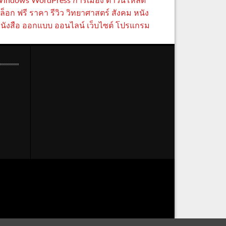
indows
WordPress
การเมือง
ดาวน์โหลด
ล็อก
ฟรี
ราคา
รีวิว
วิทยาศาสตร์
สังคม
หนัง
นังสือ
ออกแบบ
ออนไลน์
เว็บไซต์
โปรแกรม