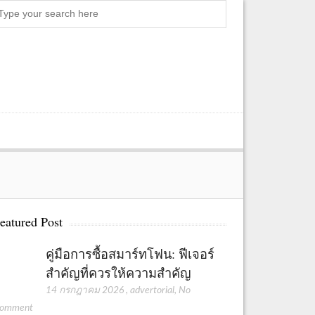
S
e
a
r
c
h
eatured Post
คู่มือการซื้อสมาร์ทโฟน: ฟีเจอร์
สำคัญที่ควรให้ความสำคัญ
14 กรกฎาคม 2026
,
advertorial
,
No
omment