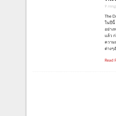
9 กรก
The Da
ในปีนี
อย่างท
แล้ว ก
ความย
ต่างๆ
Read 