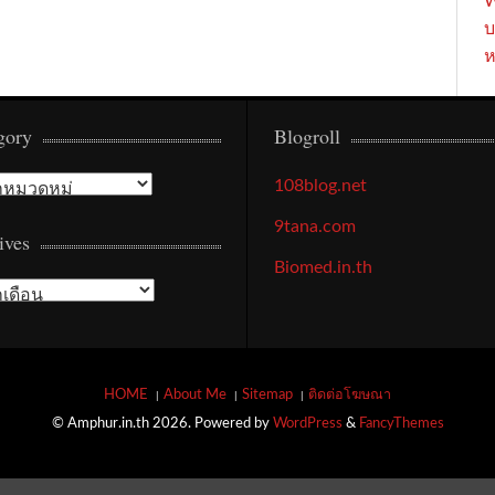
W
บ
ห
gory
Blogroll
108blog.net
9tana.com
ives
Biomed.in.th
HOME
About Me
Sitemap
ติดต่อโฆษณา
© Amphur.in.th 2026. Powered by
WordPress
&
FancyThemes