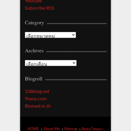
Youtube
Subscribe RSS
Category
C
a
Archives
t
e
A
g
r
o
Blogroll
c
r
h
y
108blog.net
i
9tana.com
v
Biomed.in.th
e
s
HOME
About Me
Sitemap
ติดต่อโฆษณา