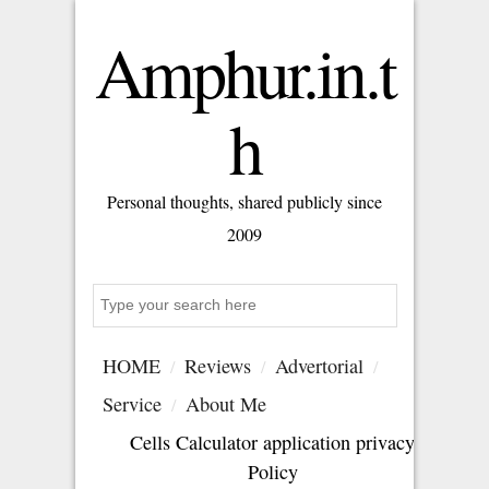
Amphur.in.t
h
Personal thoughts, shared publicly since
2009
S
e
a
HOME
Reviews
Advertorial
r
c
Service
About Me
h
Cells Calculator application privacy
Policy