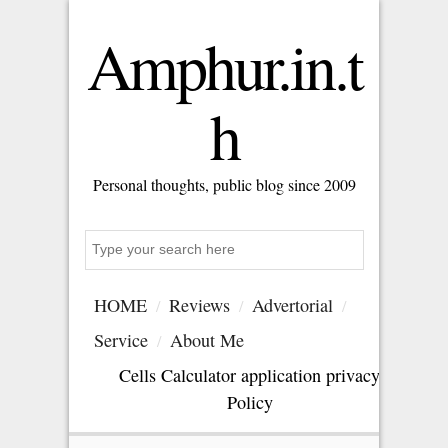
Amphur.in.t
h
Personal thoughts, public blog since 2009
S
e
a
HOME
Reviews
Advertorial
r
c
Service
About Me
h
Cells Calculator application privacy
Policy