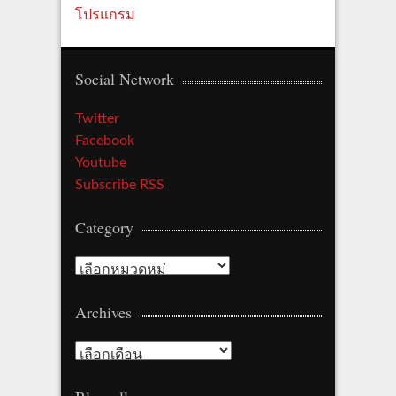
โปรแกรม
Social Network
Twitter
Facebook
Youtube
Subscribe RSS
Category
C
a
Archives
t
e
A
g
r
o
c