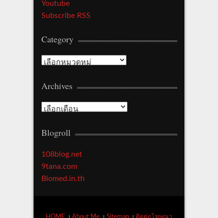
Youtube
Subscribe RSS
Category
Category
Archives
Archives
Blogroll
108blog.net
9tana.com
Biomed.in.th
HOME
About Me
Sitemap
ติดต่อโฆษณา