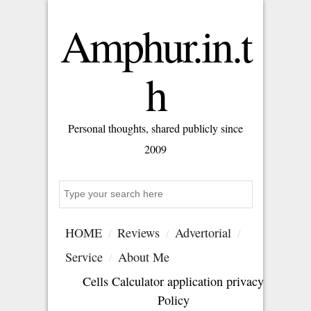
Amphur.in.t
h
Personal thoughts, shared publicly since
2009
S
e
a
HOME
Reviews
Advertorial
r
c
Service
About Me
h
Cells Calculator application privacy
Policy