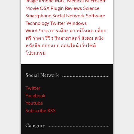
Image
iPhone
MAC
Medical
Microsoft
Movie
OSX
Plugin
Reviews
Science
Smartphone
Social Network
Software
Technology
Twitter
Windows
WordPress
การเมือง
ดาวน์โหลด
บล็อก
ฟรี
ราคา
รีวิว
วิทยาศาสตร์
สังคม
หนัง
หนังสือ
ออกแบบ
ออนไลน์
เว็บไซต์
โปรแกรม
Social Network
Twitter
Facebook
Youtube
Subscribe RSS
Category