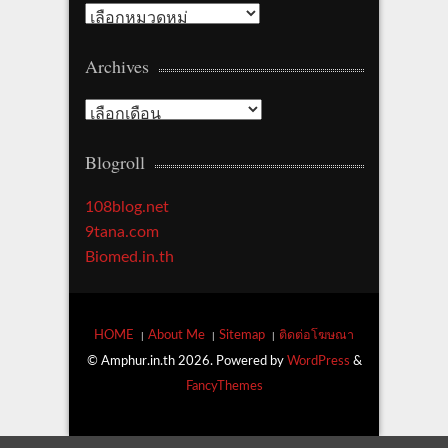
C
a
Archives
t
e
A
g
r
o
Blogroll
c
r
h
y
108blog.net
i
9tana.com
v
Biomed.in.th
e
s
HOME
About Me
Sitemap
ติดต่อโฆษณา
© Amphur.in.th 2026. Powered by
WordPress
&
FancyThemes