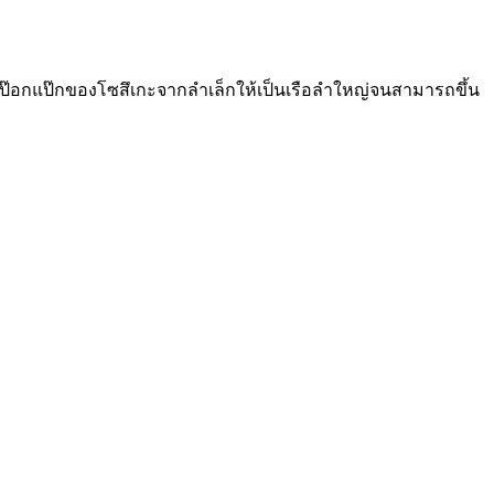
กเรือป๊อกแป๊กของโซสึเกะจากลำเล็กให้เป็นเรือลำใหญ่จนสามารถขึ้น