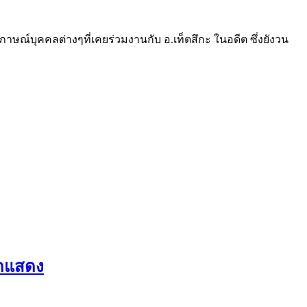
ภาษณ์บุคคลต่างๆที่เคยร่วมงานกับ อ.เท็ตสึกะ ในอดีต ซึ่งยังวน
ักแสดง