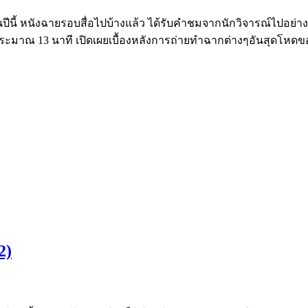
นปีนี้ หนังฉายรอบสื่อไปบ้างแล้ว ได้รับคำชมจากนักวิจารณ์ไปอย่างท
าวประมาณ 13 นาที เปิดเผยเบื้องหลังการถ่ายทำฉากต่างๆอันสุดโหดข
2)