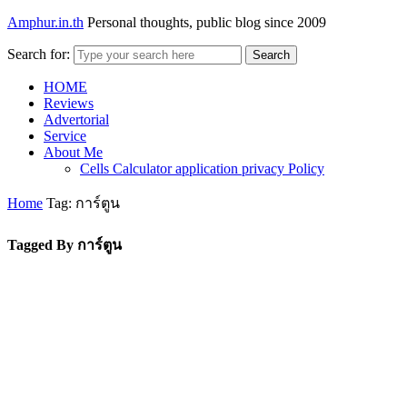
Amphur.in.th
Personal thoughts, public blog since 2009
Search for:
Search
HOME
Reviews
Advertorial
Service
About Me
Cells Calculator application privacy Policy
Home
Tag: การ์ตูน
Tagged By การ์ตูน