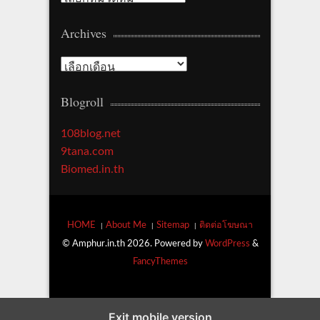
a
Archives
t
e
A
g
r
o
Blogroll
c
r
h
y
108blog.net
i
9tana.com
v
Biomed.in.th
e
s
HOME
About Me
Sitemap
ติดต่อโฆษณา
© Amphur.in.th 2026. Powered by
WordPress
&
FancyThemes
Exit mobile version