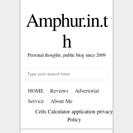
Amphur.in.t
h
Personal thoughts, public blog since 2009
S
e
a
HOME
Reviews
Advertorial
r
c
Service
About Me
h
Cells Calculator application privacy
Policy