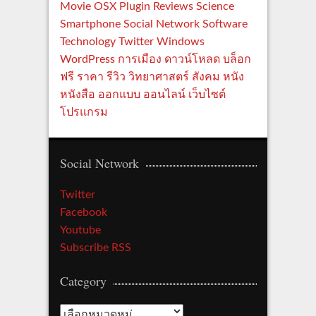
Movie
OSX
Plugin
Reviews
Science
Smartphone
Social Network
Software
Technology
Twitter
Windows
WordPress
การเมือง
ดาวน์โหลด
บล็อก
ฟรี
ราคา
รีวิว
วิทยาศาสตร์
สังคม
หนัง
หนังสือ
ออกแบบ
ออนไลน์
เว็บไซต์
โปรแกรม
Social Network
Twitter
Facebook
Youtube
Subscribe RSS
Category
C