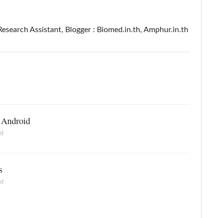
esearch Assistant, Blogger : Biomed.in.th, Amphur.in.th
อ Android
nt
s
nt