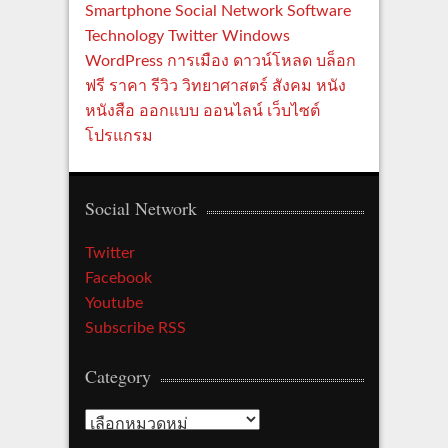
Smartphone
Social Network
Software
Technology
Twitter
Windows
WordPress
การเมือง
ดาวน์โหลด
บล็อก
ฟรี
ราคา
รีวิว
วิทยาศาสตร์
สังคม
หนัง
หนังสือ
ออกแบบ
ออนไลน์
เว็บไซต์
โปรแกรม
Social Network
Twitter
Facebook
Youtube
Subscribe RSS
Category
C
a