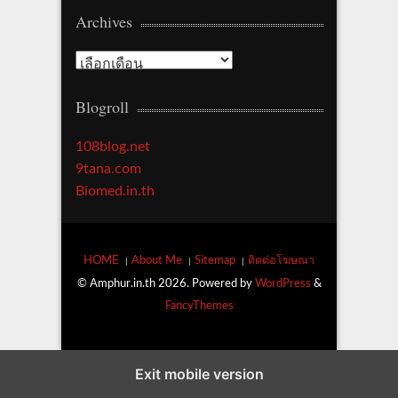
Archives
t
e
A
g
r
o
Blogroll
c
r
h
y
108blog.net
i
9tana.com
v
Biomed.in.th
e
s
HOME
About Me
Sitemap
ติดต่อโฆษณา
© Amphur.in.th 2026. Powered by
WordPress
&
FancyThemes
Exit mobile version