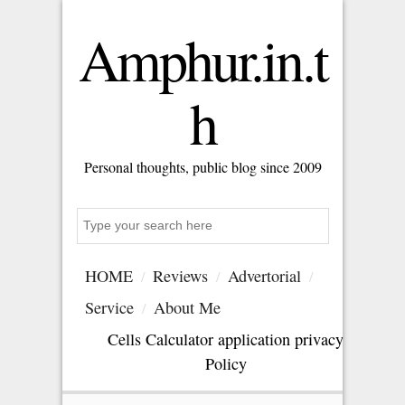
Amphur.in.t
h
Personal thoughts, public blog since 2009
S
e
a
HOME
Reviews
Advertorial
r
c
Service
About Me
h
Cells Calculator application privacy
Policy