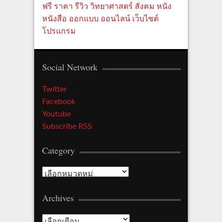
ฟรี
ราคา
รีวิว
วิทยาศาสตร์
สังคม
หนัง
หนังสือ
ออกแบบ
ออนไลน์
เว็บไซต์
โปรแกรม
Social Network
Twitter
Facebook
Youtube
Subscribe RSS
Category
C
a
Archives
t
e
A
g