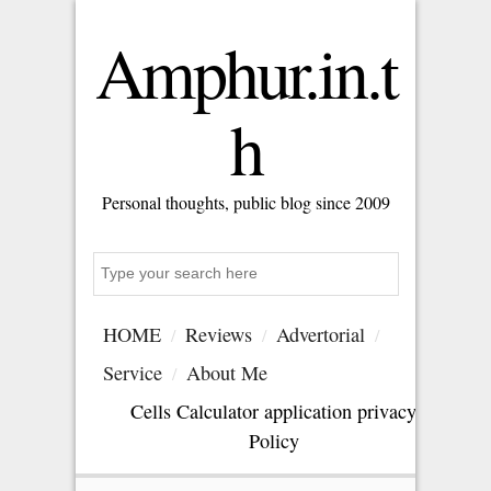
Amphur.in.t
h
Personal thoughts, public blog since 2009
S
e
a
HOME
Reviews
Advertorial
r
c
Service
About Me
h
Cells Calculator application privacy
Policy