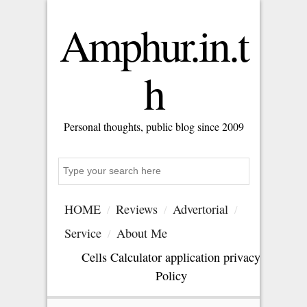
Amphur.in.t
h
Personal thoughts, public blog since 2009
S
e
a
HOME
Reviews
Advertorial
r
c
Service
About Me
h
Cells Calculator application privacy
Policy