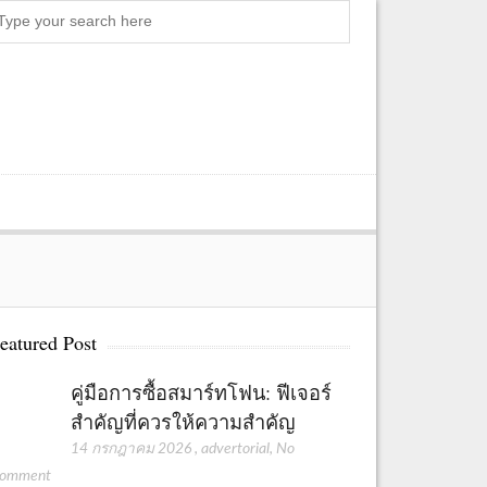
S
e
a
r
c
h
eatured Post
คู่มือการซื้อสมาร์ทโฟน: ฟีเจอร์
สำคัญที่ควรให้ความสำคัญ
14 กรกฎาคม 2026
,
advertorial
,
No
omment