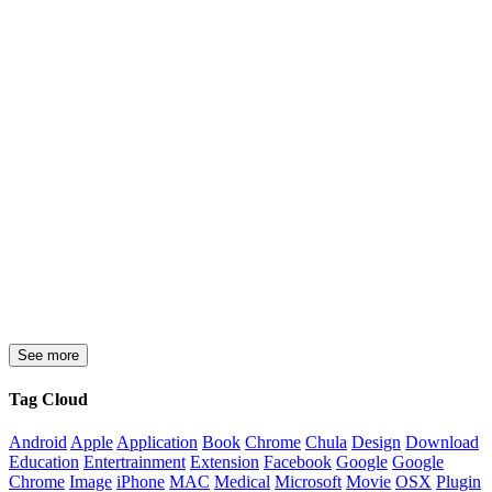
See more
Tag Cloud
Android
Apple
Application
Book
Chrome
Chula
Design
Download
Education
Entertrainment
Extension
Facebook
Google
Google
Chrome
Image
iPhone
MAC
Medical
Microsoft
Movie
OSX
Plugin