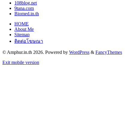
108blog.net
9tana.com
Biomed.in.th
HOME
About Me
Sitemap
ติดต่อโฆษณา
© Amphur.in.th 2026. Powered by
WordPress
&
FancyThemes
Exit mobile version