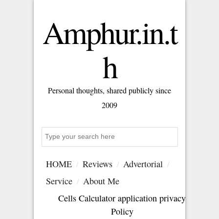
Amphur.in.t
h
Personal thoughts, shared publicly since
2009
S
e
a
HOME
Reviews
Advertorial
r
c
Service
About Me
h
Cells Calculator application privacy
Policy