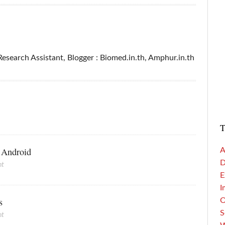
esearch Assistant, Blogger : Biomed.in.th, Amphur.in.th
T
อ Android
A
D
nt
E
I
s
S
nt