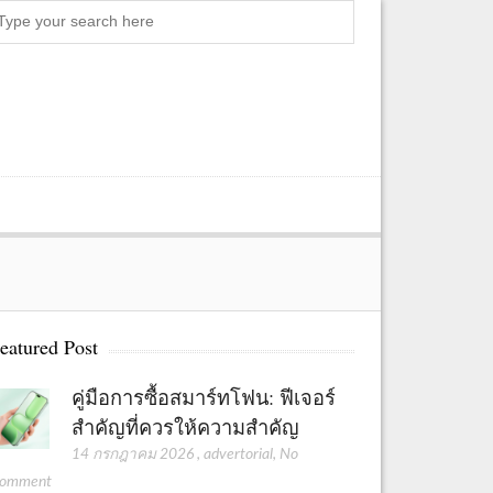
S
e
a
r
c
h
eatured Post
คู่มือการซื้อสมาร์ทโฟน: ฟีเจอร์
สำคัญที่ควรให้ความสำคัญ
14 กรกฎาคม 2026
,
advertorial
,
No
omment