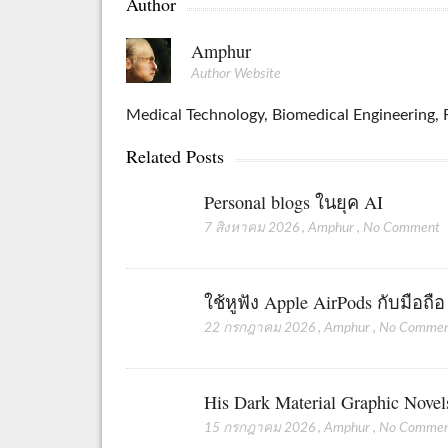
Author
Amphur
Author Website
Medical Technology, Biomedical Engineering, R
Related Posts
Personal blogs ในยุค AI
7 สิงหาคม 2026
,
Amphur
,
No Comment
ใช้หูฟัง Apple AirPods กับมือถื
22 กรกฎาคม 2026
,
Amphur
,
No Comme
His Dark Material Graphic Novel
15 กรกฎาคม 2026
,
Amphur
,
No Comme