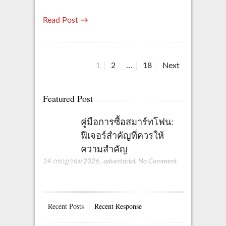
Read Post →
P
P
P
P
1
2
…
18
Next
a
a
a
o
g
g
g
Featured Post
s
e
e
e
t
คู่มือการซื้อสมาร์ทโฟน:
ฟีเจอร์สำคัญที่ควรให้
s
ความสำคัญ
p
14 กรกฎาคม 2026
,
advertorial
,
No Comment
a
g
Recent Posts
Recent Response
i