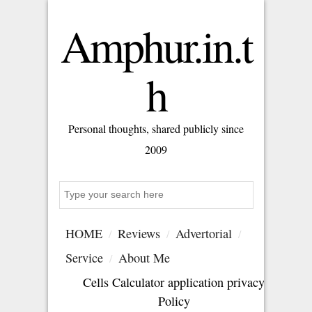
Amphur.in.t
h
Personal thoughts, shared publicly since
2009
S
e
a
HOME
Reviews
Advertorial
r
c
Service
About Me
h
Cells Calculator application privacy
Policy