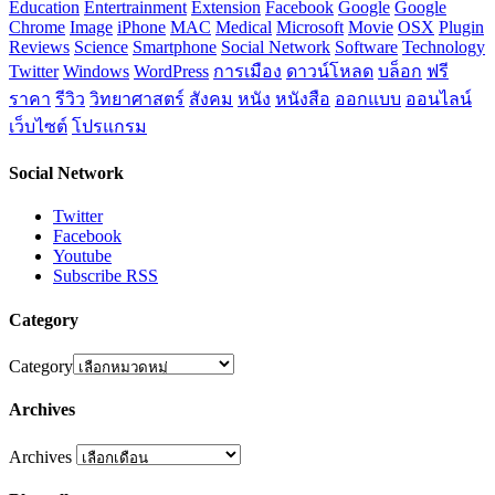
Education
Entertrainment
Extension
Facebook
Google
Google
Chrome
Image
iPhone
MAC
Medical
Microsoft
Movie
OSX
Plugin
Reviews
Science
Smartphone
Social Network
Software
Technology
Twitter
Windows
WordPress
การเมือง
ดาวน์โหลด
บล็อก
ฟรี
ราคา
รีวิว
วิทยาศาสตร์
สังคม
หนัง
หนังสือ
ออกแบบ
ออนไลน์
เว็บไซต์
โปรแกรม
Social Network
Twitter
Facebook
Youtube
Subscribe RSS
Category
Category
Archives
Archives