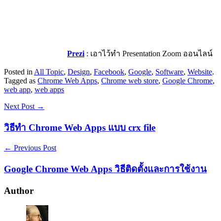
Prezi
: เอาไว้ทำ Presentation Zoom ออนไลน์
Posted in
All Topic
,
Design
,
Facebook
,
Google
,
Software
,
Website
.
Tagged as
Chrome Web Apps
,
Chrome web store
,
Google Chrome
,
web app
,
web apps
Next Post →
วิธีทำ Chrome Web Apps แบบ crx file
← Previous Post
Google Chrome Web Apps วิธีติดตั้งและการใช้งาน
Author