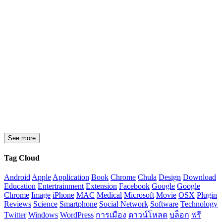
See more
Tag Cloud
Android
Apple
Application
Book
Chrome
Chula
Design
Download
Education
Entertrainment
Extension
Facebook
Google
Google
Chrome
Image
iPhone
MAC
Medical
Microsoft
Movie
OSX
Plugin
Reviews
Science
Smartphone
Social Network
Software
Technology
Twitter
Windows
WordPress
การเมือง
ดาวน์โหลด
บล็อก
ฟรี